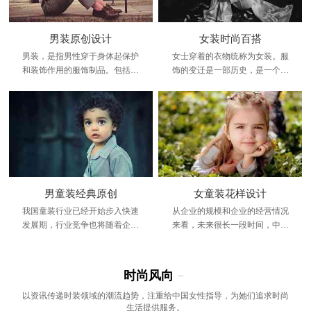
男装原创设计
女装时尚百搭
男装，是指男性穿于身体起保护
女士穿着的衣物统称为女装。服
和装饰作用的服饰制品。包括上
饰的变迁是一部历史，是一个时
装和下装，男装会根据季节和个
代发展的缩影。它是这个时代进
人的需求有不同的款式和作用。
步、文明、兴旺发达、繁荣昌盛
的象征
男童装经典原创
女童装花样设计
我国童装行业已经开始步入快速
从企业的规模和企业的经营情况
发展期，行业竞争也将随着企业
来看，未来很长一段时间，中国
的不断进入而变得越加激烈。
高端童装行业都将处在一个群雄
纷争的时期
时尚风向
−
以资讯传递时装领域的潮流趋势，注重给中国女性指导，为她们追求时尚
生活提供服务。